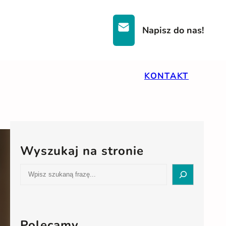
Napisz do nas!
KONTAKT
Wyszukaj na stronie
S
e
a
r
c
Polecamy