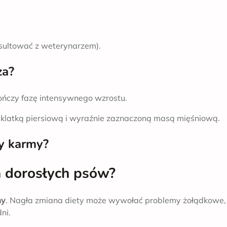
sultować z weterynarzem).
za?
ńczy fazę intensywnego wzrostu.
ą klatką piersiową i wyraźnie zaznaczoną masą mięśniową.
ny karmy?
 dorosłych psów?
my
. Nagła zmiana diety może wywołać problemy żołądkowe,
ni.