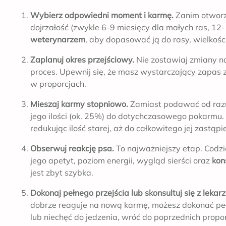
Wybierz odpowiedni moment i karmę.
Zanim otworzy
dojrzałość (zwykle 6-9 miesięcy dla małych ras, 12-
weterynarzem
, aby dopasować ją do rasy, wielkoś
Zaplanuj okres przejściowy.
Nie zostawiaj zmiany na
proces. Upewnij się, że masz wystarczający zapas z
w proporcjach.
Mieszaj karmy stopniowo.
Zamiast podawać od razu 
jego ilości (ok. 25%) do dotychczasowego pokarmu.
redukując ilość starej, aż do całkowitego jej zastąpi
Obserwuj reakcję psa.
To najważniejszy etap. Codzi
jego apetyt, poziom energii, wygląd sierści oraz
kon
jest zbyt szybka.
Dokonaj pełnego przejścia lub skonsultuj się z lekar
dobrze reaguje na nową karmę, możesz dokonać pełn
lub niechęć do jedzenia, wróć do poprzednich propor