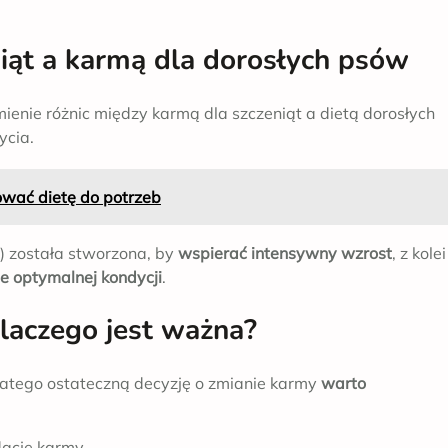
iąt a karmą dla dorosłych psów
ienie różnic między karmą dla szczeniąt a dietą dorosłych
ycia.
ować dietę do potrzeb
”) została stworzona, by
wspierać intensywny wzrost
, z kolei
e optymalnej kondycji
.
laczego jest ważna?
Dlatego ostateczną decyzję o zmianie karmy
warto
ację karmy.