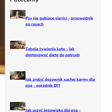
h
Psy nie gubiące sierści – przewodnik
po rasach
Tabela żywienia kota – jak
dostosować dietę do potrzeb
Jak zrobić dozownik suchej karmy dla
k
psa – poradnik DIY
Jak uszyć legowisko dla psa –