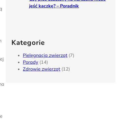
jeść kaczkę? – Poradnik
ną
n
Kategorie
Pielęgnacja zwierząt
(7)
ej
Porady
(14)
Zdrowie zwierząt
(12)
na
ne