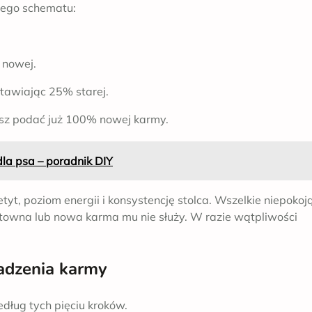
zego schematu:
 nowej.
tawiając 25% starej.
esz podać już 100% nowej karmy.
dla psa – poradnik DIY
tyt, poziom energii i konsystencję stolca. Wszelkie niepokoj
towna lub nowa karma mu nie służy. W razie wątpliwości
adzenia karmy
dług tych pięciu kroków.