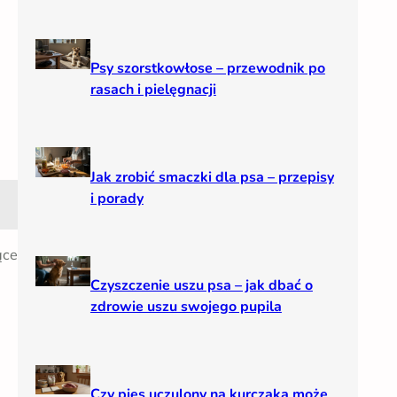
Psy szorstkowłose – przewodnik po
rasach i pielęgnacji
Jak zrobić smaczki dla psa – przepisy
i porady
ące
Czyszczenie uszu psa – jak dbać o
zdrowie uszu swojego pupila
Czy pies uczulony na kurczaka może