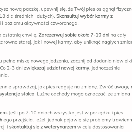
sz nową paczkę, upewnij się, że Twój pies osiągnął fizycz
18 dla średnich i dużych).
Skonsultuj wybór karmy z
ci i poziomu aktywności czworonoga.
 ostatnią chwilę.
Zarezerwuj sobie około 7-10 dni
na cały
arówno starej, jak i nowej karmy, aby uniknąć nagłych zmia
pełną miskę nowego jedzenia, zacznij od dodania niewielki
 Co 2-3 dni
zwiększaj udział nowej karmy
, jednocześnie
enia.
ennie sprawdzaj, jak pies reaguje na zmianę. Zwróć uwagę 
systencję stolca
. Luźne odchody mogą oznaczać, że zmiana
zem.
Jeśli po 7-10 dniach wszystko jest w porządku i pies
ego przejścia. Jeżeli jednak pojawią się problemy trawien
cji i
skontaktuj się z weterynarzem
w celu dostosowania