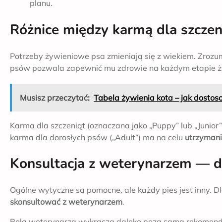
planu.
Różnice między karmą dla szczen
Potrzeby żywieniowe psa zmieniają się z wiekiem. Zrozum
psów pozwala zapewnić mu zdrowie na każdym etapie ż
Musisz przeczytać:
Tabela żywienia kota – jak dostos
Karma dla szczeniąt (oznaczana jako „Puppy” lub „Junior
karma dla dorosłych psów („Adult”) ma na celu
utrzymani
Konsultacja z weterynarzem — d
Ogólne wytyczne są pomocne, ale każdy pies jest inny. 
skonsultować z weterynarzem
.
Rola weterynarza wykracza daleko poza samą rekomend