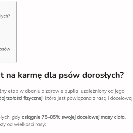
łych?
 psów
ąt na karmę dla psów dorosłych?
żny etap w dbaniu o zdrowie pupila, uzależniony od jego
ojrzałości fizycznej
, która jest powiązana z rasą i docelową
słych, gdy
osiągnie 75–85% swojej docelowej masy ciała
.
ży od wielkości rasy: